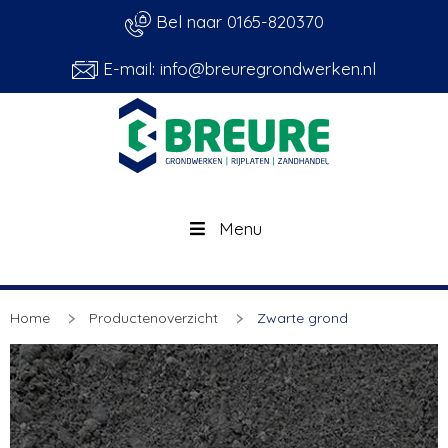
Bel naar 0165-820370
E-mail: info@breuregrondwerken.nl
Menu
Home
Productenoverzicht
Zwarte grond