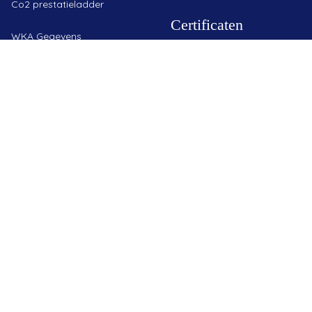
Co2 prestatieladder
Certificaten
WKA Gegevens
Voorwaarden
Copyright ©
2026 - Breure Grondwerken B.V.
Ontworpen | Ontwikkeld | Gehost door Yourcloudweb.