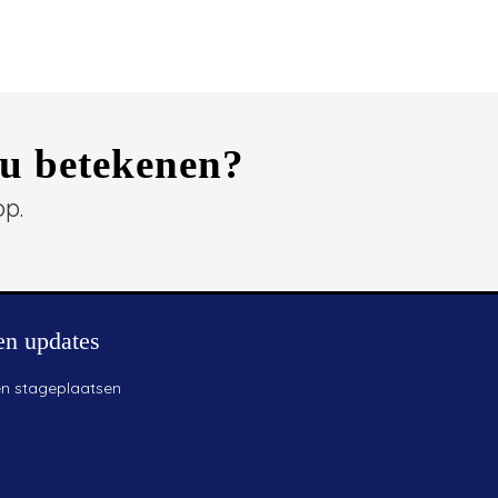
 u betekenen?
op.
en updates
en stageplaatsen