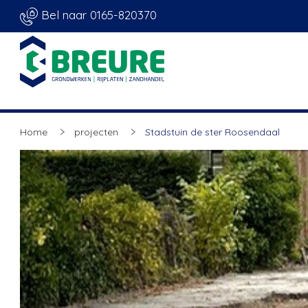
Bel naar 0165-820370
Home
projecten
Stadstuin de ster Roosendaal