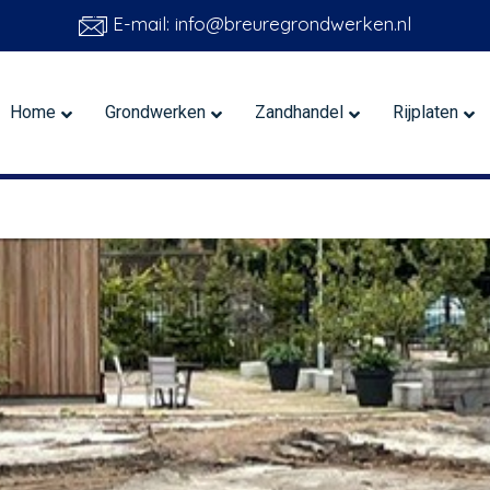
E-mail: info@breuregrondwerken.nl
Home
Grondwerken
Zandhandel
Rijplaten