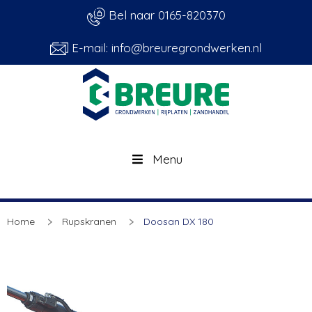
Bel naar 0165-820370
E-mail: info@breuregrondwerken.nl
Menu
Home
Rupskranen
Doosan DX 180