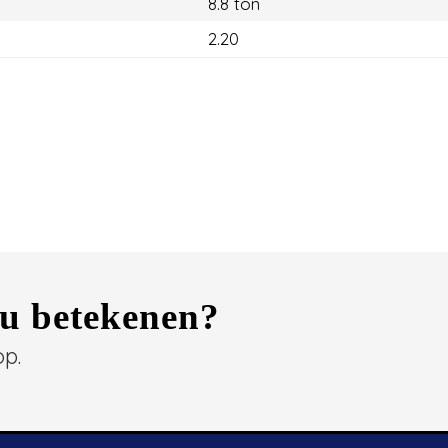
8.8 ton
2.20
 u betekenen?
op.