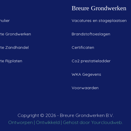
Breure Grondwerken
ulier
Vacatures en stageplaatsen
rte Grondwerken
Brandstoftoeslagen
rte Zandhandel
Certificaten
te Rijplaten
Co2 prestatieladder
WKA Gegevens
Voorwaarden
Copyright ©
2026 - Breure Grondwerken B.V.
Ontworpen | Ontwikkeld | Gehost door Yourcloudweb.