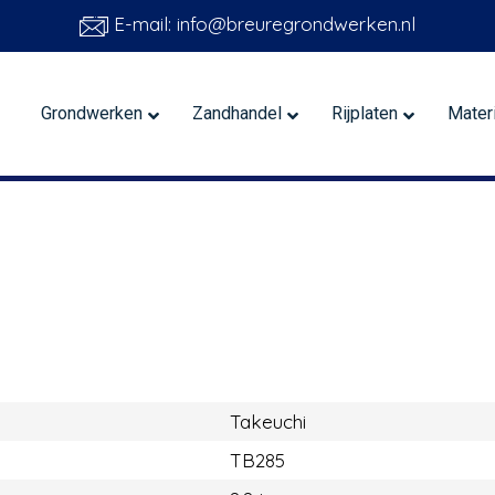
E-mail: info@breuregrondwerken.nl
Grondwerken
Zandhandel
Rijplaten
Mater
Takeuchi
TB285