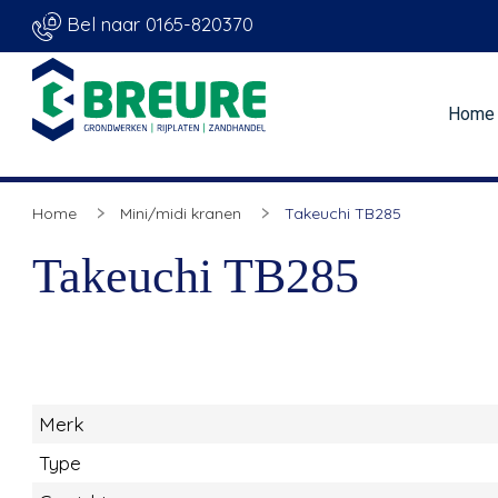
Bel naar 0165-820370
Home
Home
Mini/midi kranen
Takeuchi TB285
Takeuchi TB285
Merk
Type