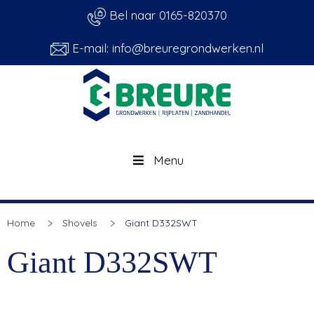
Bel naar 0165-820370
E-mail: info@breuregrondwerken.nl
Menu
Home
Shovels
Giant D332SWT
Giant D332SWT