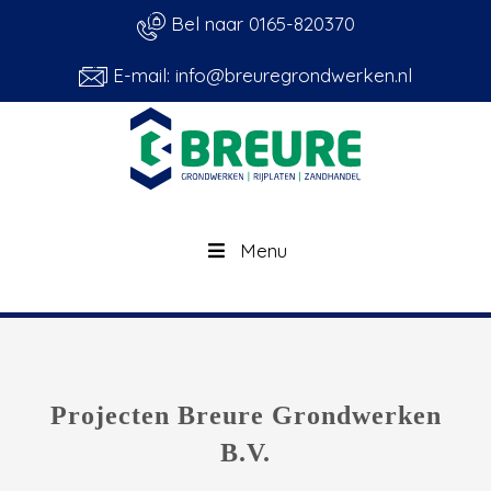
Bel naar 0165-820370
E-mail: info@breuregrondwerken.nl
Menu
Projecten Breure Grondwerken
B.V.